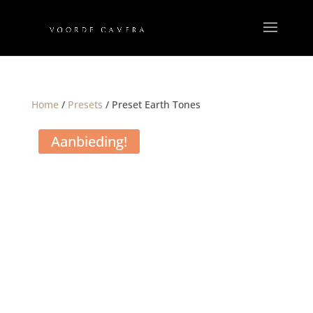
Home
/
Presets
/ Preset Earth Tones
Aanbieding!