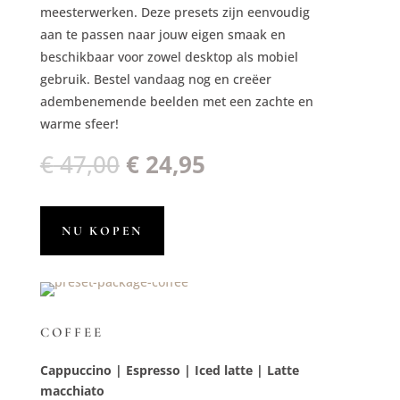
meesterwerken. Deze presets zijn eenvoudig
aan te passen naar jouw eigen smaak en
beschikbaar voor zowel desktop als mobiel
gebruik. Bestel vandaag nog en creëer
adembenemende beelden met een zachte en
warme sfeer!
Oorspronkelijke
Huidige
€
47,00
€
24,95
prijs
prijs
was:
is:
€ 47,00.
€ 24,95.
NU KOPEN
COFFEE
Cappuccino | Espresso | Iced latte | Latte
macchiato