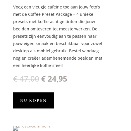
Voeg een vleugje cafeïne toe aan jouw foto’s
met de Coffee Preset Package – 4 unieke
presets met koffie-achtige tinten die jouw
beelden omtoveren tot meesterwerken. De
presets zijn eenvoudig aan te passen naar
jouw eigen smaak en beschikbaar voor zowel
desktop als mobiel gebruik. Bestel vandaag
nog en creëer adembenemende beelden met
een heerlijke koffie-sfeer!
Oorspronkelijke
Huidige
€
47,00
€
24,95
prijs
prijs
was:
is:
€ 47,00.
€ 24,95.
NU KOPEN