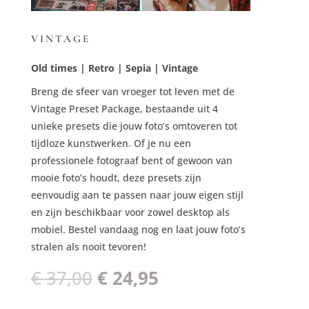
VINTAGE
Old times | Retro | Sepia | Vintage
Breng de sfeer van vroeger tot leven met de
Vintage Preset Package, bestaande uit 4
unieke presets die jouw foto’s omtoveren tot
tijdloze kunstwerken. Of je nu een
professionele fotograaf bent of gewoon van
mooie foto’s houdt, deze presets zijn
eenvoudig aan te passen naar jouw eigen stijl
en zijn beschikbaar voor zowel desktop als
mobiel. Bestel vandaag nog en laat jouw foto’s
stralen als nooit tevoren!
Oorspronkelijke
Huidige
€
37,00
€
24,95
prijs
prijs