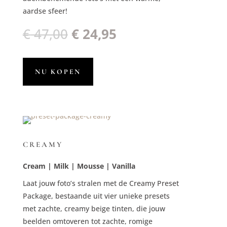
aardse sfeer!
Oorspronkelijke
Huidige
€
47,00
€
24,95
prijs
prijs
was:
is:
€ 47,00.
€ 24,95.
NU KOPEN
CREAMY
Cream | Milk | Mousse | Vanilla
Laat jouw foto’s stralen met de Creamy Preset
Package, bestaande uit vier unieke presets
met zachte, creamy beige tinten, die jouw
beelden omtoveren tot zachte, romige