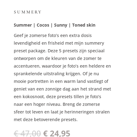
SUMMERY
Summer | Cocos | Sunny | Toned skin
Geef je zomerse foto’s een extra dosis
levendigheid en frisheid met mijn summery
preset package. Deze 5 presets zijn speciaal
ontworpen om de kleuren van de zomer te
accentueren, waardoor je foto’s een heldere en
sprankelende uitstraling krijgen. Of je nu
mooie portretten in een warm land vastlegt of
geniet van een zonnige dag aan het strand met
een kokosnoot, deze presets tillen je foto’s
naar een hoger niveau. Breng de zomerse
sfeer tot leven en laat je herinneringen stralen
met deze betoverende presets.
Oorspronkelijke
Huidige
€
47,00
€
24,95